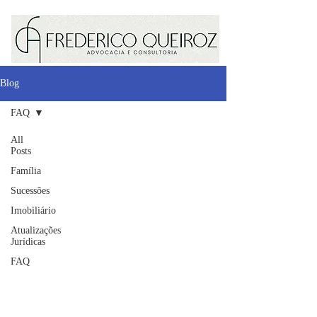
Blog
FAQ
All
Posts
Família
Sucessões
Imobiliário
Atualizações
Jurídicas
FAQ