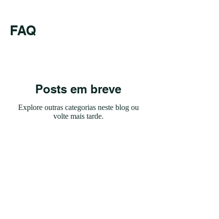
FAQ
Posts em breve
Explore outras categorias neste blog ou
volte mais tarde.
CONTATO
atendimento@fredericoadvocacia.com
+55 (31) 9.8520-6105
Rua Rio Grande do Norte, nº 1436 - 16º andar -
Bairro Savassi - Belo Horizonte - Minas Gerais,
CEP
30130-138
.