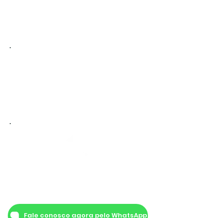
Inventário
Testamento
Partilha de Bens
Fale conosco agora pelo WhatsApp